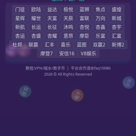
首页
企业概况
媒体中心