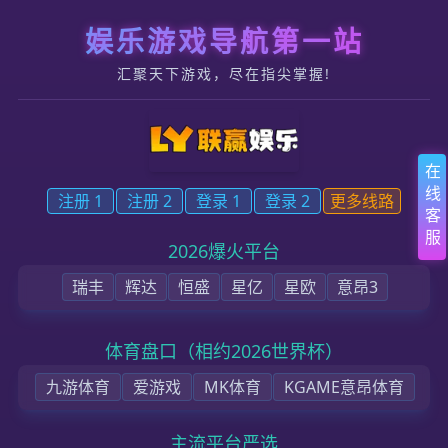
跳转到内容
官网_联赢注册|平台|登陆|开户 - ID注册中心
首页
企业概况
媒体中心
业务范围
联系方式