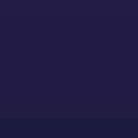
智能制造
利用AI和机器人提升制造效率